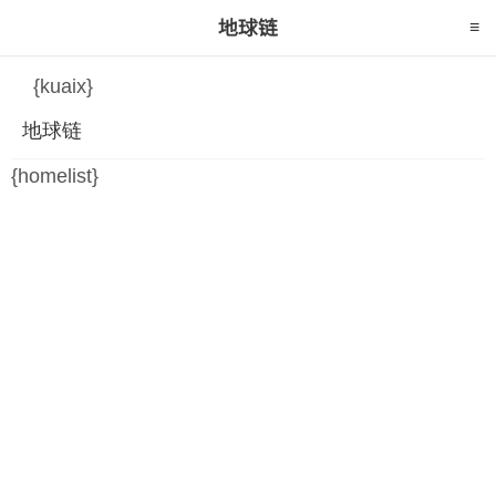
{infos} {biaoqian} {zhong}
{kuaix}
地球链
{homelist}