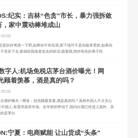
OS:纪实：吉林“色贪”市长，暴力强拆敛
6万，家中震动棒堆成山
0:00:00
你还是好好考虑一下吧,如果你不答应我,那下场可不是你能承受的,如果你
子里呆下去,那就给我老老实实的听话,跟着我,绝对有你好果子吃.
数字人:机场免税店茅台酒价曝光！网
光顾着羡慕，酒是真的吗？
0:00:00
台酒价曝光！网友：别光顾着羡慕,酒是真的吗？虽然外国人不太关心
多中国人,有需求就有市场。在华侨的带动下,国内白酒已经进入国外。其
的是茅台.
ON:宁夏：电商赋能 让山货成“头条”