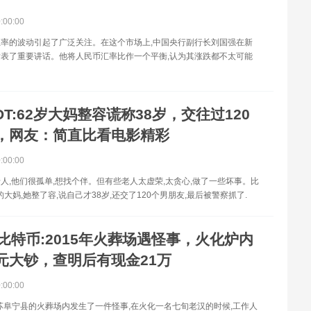
0:00:00
率的波动引起了广泛关注。在这个市场上,中国央行副行长刘国强在新
表了重要讲话。他将人民币汇率比作一个平衡,认为其涨跌都不太可能
DT:62岁大妈整容谎称38岁，交往过120
，网友：简直比看电影精彩
0:00:00
人,他们很孤单,想找个伴。但有些老人太虚荣,太贪心,做了一些坏事。比
的大妈,她整了容,说自己才38岁,还交了120个男朋友,最后被警察抓了.
比特币:2015年火葬场遇怪事，火化炉内
元大钞，查明后有现金21万
0:00:00
江苏阜宁县的火葬场内发生了一件怪事,在火化一名七旬老汉的时候,工作人