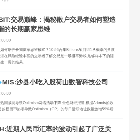
BIT:交易巅峰：揭秘散户交易者如何塑造
摧的长期赢家思维
0:00:00
何培养长期赢家思维模式？10:56合集Billions项目组1从概率的角度
潜在风险经验丰富的交易者了解交易是一场概率游戏,足够样本下的随
生一贯的结果.
MIS:沙县小吃入股荷山数智科技公司
0:00:00
潮减弱导致Optimism网络活动下降:金色财经报道,根据Artemis的数
月的模因币热潮导致Optimism（OP）的每日活跃地址数量激增59%后.
TH:近期人民币汇率的波动引起了广泛关