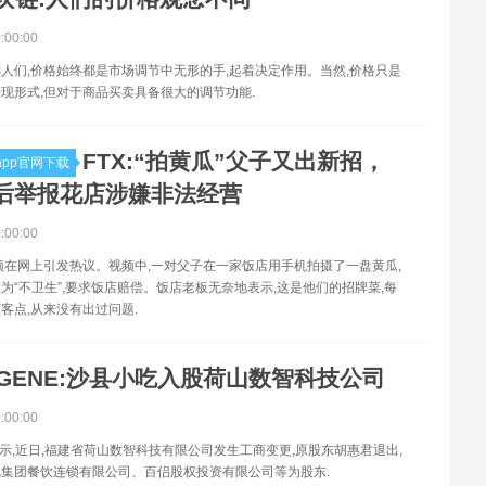
0:00:00
人们,价格始终都是市场调节中无形的手,起着决定作用。当然,价格只是
现形式,但对于商品买卖具备很大的调节功能.
FTX:“拍黄瓜”父子又出新招，
pp官网下载
后举报花店涉嫌非法经营
0:00:00
频在网上引发热议。视频中,一对父子在一家饭店用手机拍摄了一盘黄瓜,
为“不卫生”,要求饭店赔偿。饭店老板无奈地表示,这是他们的招牌菜,每
客点,从来没有出过问题.
GENE:沙县小吃入股荷山数智科技公司
0:00:00
显示,近日,福建省荷山数智科技有限公司发生工商变更,原股东胡惠君退出,
集团餐饮连锁有限公司、百侣股权投资有限公司等为股东.