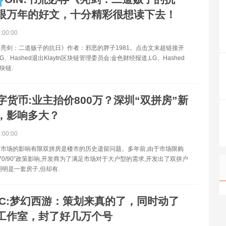
眼万年的好文，十分精彩很想读下去！
0:00:00
亮剑：二道贩子的抗日》作者：邪恶的胖子1981。点击文末超链接开
G、Hashed退出Klaytn区块链管理委员会:金色财经报道,LG、Hashed
区块链.
字货币:业主抬价800万？深圳“双拼房”新
，影响多大？
0:00:00
市场的影响有限双拼房是楼市的历史遗留问题。多年前,由于市场限购
“70/90”政策影响,开发商为了满足市场对于大户型的需求,开发出了双拼户
明明是一套房子,但却有.
EC:梦幻西游：策划来真的了，同时动了
工作室，封了好几万个号