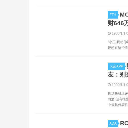
M
ETH
财64
1900/1/1 
“小王,我劝
还想在这个圈
火必APP
友：别
1900/1/1 
机场免税店茅
白酒,但有很
中最具代表性
R
ADA