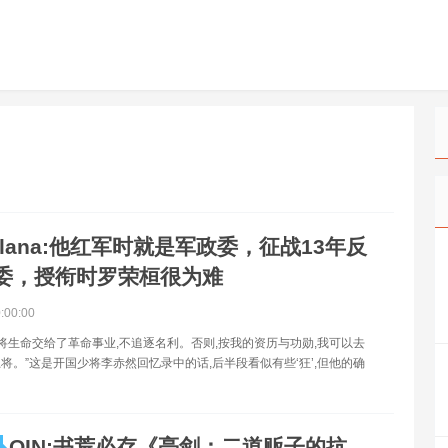
olana:他红军时就是军政委，征战13年反
委，授衔时罗荣桓很为难
0:00:00
就将生命交给了革命事业,不追逐名利。否则,按我的资历与功勋,我可以去
将。”这是开国少将李赤然回忆录中的话,后半段看似有些‘狂’,但他的确
OIN:书荒必存《亮剑：二道贩子的抗