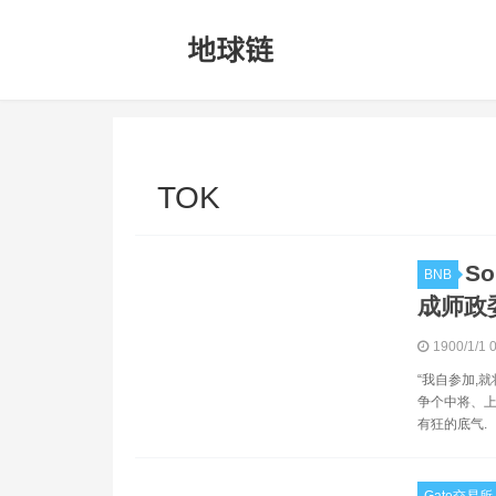
TOK
S
BNB
成师政
1900/1/1 
“我自参加,
争个中将、上
有狂的底气.