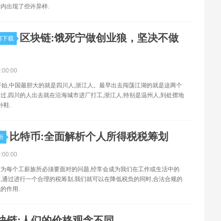
内出现了些许异样.
区块链:饿死宁做创业狼，坚决不做
网下载
0:00:00
开始,中国最胆大的就是四川人,浙江人。最早出去闯荡江湖的就是这两个
过,四川的人出去就在沿海城市进厂打工,浙江人,特别是温州人,到处摆地
补鞋.
比特币:全面解析个人所得税税筹划
所
0:00:00
为每个工薪族所必须要面对的问题,经常会成为我们在工作或生活中的
,通过进行一个合理的税筹划,我们就可以在降低税负的同时,合法合规的
的作用.
块链:人们的价格观念不同