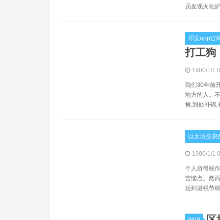
员发现火化炉
币安app官
打工狗
1900/1/1 
我们30年前
地方的人。不
摊,到处补锅,
以太坊交易
1900/1/1 
个人所得税作
苦恼点。然而
起到避税节税
区