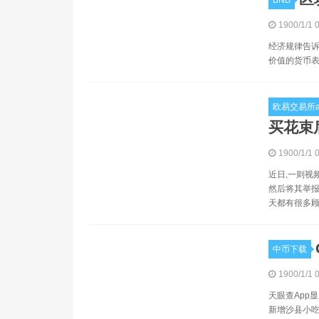
BNB
1900/1/1 
经济规律告诉
价值的货币表
欧易交易所a
买花束
1900/1/1 
近日,一则视
然后将其举报
天都有很多顾
中币下载
1900/1/1 
天眼查App
新增沙县小吃