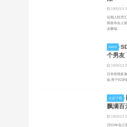
1900/1/1 
近期人民币汇
闻发布会上发
走极端.
S
AVAX
个男友
1900/1/1 
日本有很多老
如,有个62岁
火必下载
飘满百
1900/1/1 
2015年在