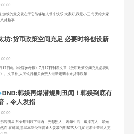
0:00:00
s项目组 游戏的意义就在于它能够给人带来快乐,大家好,我是小三,每天给大家
八卦趣事.
太坊:货币政策空间充足 必要时将创设新
0:00:00
月17日电《经济参考报》7月17日刊发文章《货币政策空间充足必要时
》。文章称,人民银行相关负责人最新定调未来货币政策.
BNB:韩娱再爆潜规则丑闻！韩娱到底有
暗，令人发指
0:00:00
形容明星,常会用到以下词语：光彩照人、奢华生活、追捧万人、聚光
然而,在韩国,那些本应受到普通人羡慕的明星艺人们,却过着比普通人更
生活.