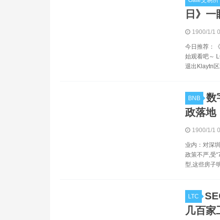
Gate交易所
日》一
1900/1/1 
今日推荐：《
始观看吧～ L
退出Klaytn
数
BNB
政落地
1900/1/1 
业内：对深圳
政策不严,受
型,这些房子
S
LTC
几百家