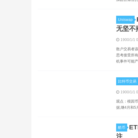
Uniswap
无坚不
1900/1/1 
散户交易者该如
思考接受所有
机事件可能产
比特币交易
1900/1/1 
观点：模因币热
据,继4月和5
E
酷币
注