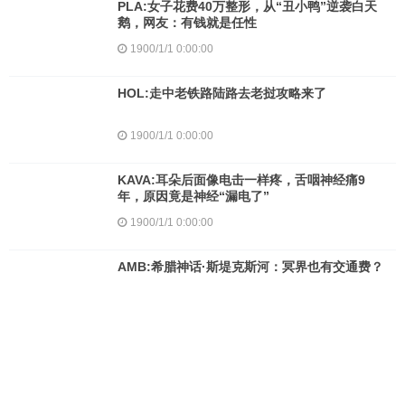
PLA:女子花费40万整形，从“丑小鸭”逆袭白天
鹅，网友：有钱就是任性
1900/1/1 0:00:00
HOL:走中老铁路陆路去老挝攻略来了
1900/1/1 0:00:00
KAVA:耳朵后面像电击一样疼，舌咽神经痛9
年，原因竟是神经“漏电了”
1900/1/1 0:00:00
AMB:希腊神话·斯堤克斯河：冥界也有交通费？
1900/1/1 0:00:00
USD:Web3中文｜USDC的“脱锚”是稳定币稳定
性的终结吗？
1900/1/1 0:00:00