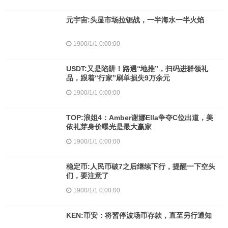
元宇宙:头显市场拉锯战，一半海水一半火焰
1900/1/1 0:00:00
USDT:又是陷阱！路遇“地推”，扫码进群领礼
品，跟着“行家”刷单损失9万余元
1900/1/1 0:00:00
TOP:浪姐4：Amber谢娜Ella争夺C位出道，美
依礼芽身价曝光是最大赢家
1900/1/1 0:00:00
稳定币:人民币破7之后继续下行，提醒一下空头
们，要注意了
1900/1/1 0:00:00
KEN:币安：将暂停波场币存款，直至另行通知