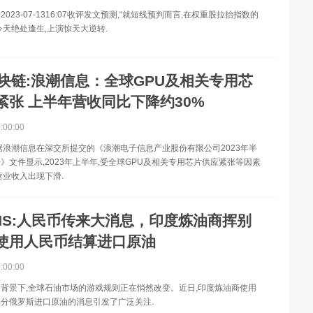
023-07-1316:07收评发文预测,“就短线预判而言,在权重股拉抬指数的
今天绝处逢生,上演惊天大逆转.
块链:浪潮信息：全球GPU及相关专用芯
紧张 上半年营收同比下降约30%
0:00:00
据浪潮信息在深交所提交的《浪潮电子信息产业股份有限公司2023年半
》文件显示,2023年上半年,受全球GPU及相关专用芯片供应紧张等因素
营业收入出现下滑.
NS:人民币传来大消息，印度炼油商挥别
使用人民币结算进口原油
0:00:00
背景下,全球石油市场的游戏规则正在悄然改变。近日,印度炼油商使用
分俄罗斯进口原油的消息引发了广泛关注.