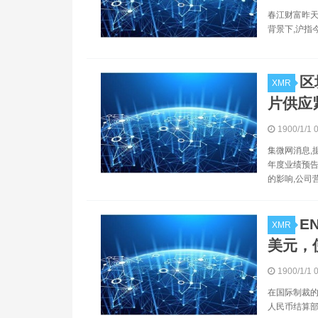
春江财富昨天2
背景下,沪指
区
XMR
片供应
1900/1/1 
集微网消息,
年度业绩预告
的影响,公司
E
XMR
美元，
1900/1/1 
在国际制裁的
人民币结算部