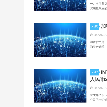
一、本周要点
资乘数效应的
加
XMR
1900/1/1 
加密货币是一
和资产管理。
I
XMR
人民币2
1900/1/1 
宝龙地产(01
公司的合约销