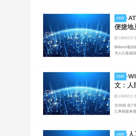
A
XMR
便捷地
1900/1/1 
Billion
为人们首选目
W
XMR
文：人
1900/1/1 
文/刘佳 自
汇率则迎来强
人
XMR