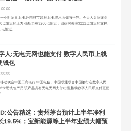
0:00:00
一小时缩量上涨,外围股市普遍上涨,消息面偏向平静。今天大盘应该高
50点附近的压力,强压力在3260点附近；回落时关注3222点附近的支撑,
5点附近.
字人:无电无网也能支付 数字人民币上线
硬钱包
0:00:00
中国移动联合中国工商银行,中国电信、中国联通联合中国银行在数字人民
SIM卡硬钱包产品,该产品具有无电无网支付功能,推动数字人民币支付更便
.
ED:公告精选：贵州茅台预计上半年净利
长19.5%；宝新能源等上半年业绩大幅预