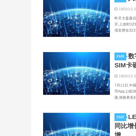
1900/1/1 
昨天大盘最后
开,上攻时32
强支撑在321
数
XMR
SIM卡
1900/1/1 
7月11日,
币App上线
捷,体验更友好
L
XMR
同比增
增