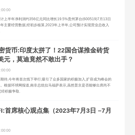
0:00:00
上半年净利润约356亿元同比增长19.5%贵州茅台(600519)7月13日
年主要经营数据,经初步核算,2023年上半年,公司预计实现营业总收入
.
密货币:印度太拼了！22国合谋推金砖货
美元，莫迪竟然不敢出手？
0:00:00
期待,今年将首次线下举行,吸引了众多国家的积极加入,扩容成为峰会的
。根据环球网报道,南非总统拉马福萨表示,虽然普京是否能够出席尚不
已经积极争取.
FI:首席核心观点集（2023年7月3日 –7月
0:00:00