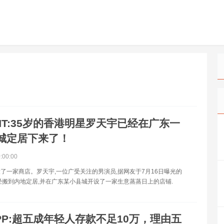
NT:35岁的香港明星罗天宇已经在广东一
城定居下来了！
0:00:00
了一家商店。罗天宇,一位广受关注的男演员,据网友于7月16日曝光的
经搬到内地定居,并在广东某小县城开设了一家生意蒸蒸日上的店铺.
PP:超五成年轻人存款不足10万，理由五