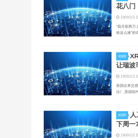
花八门
1900/1/1 
“我月薪两万
啥这么难”的
X
XMR
让瑞波
1900/1/1 
美国证券交易委
法》,美国纽约
人
XMR
下周一
1900/1/1 