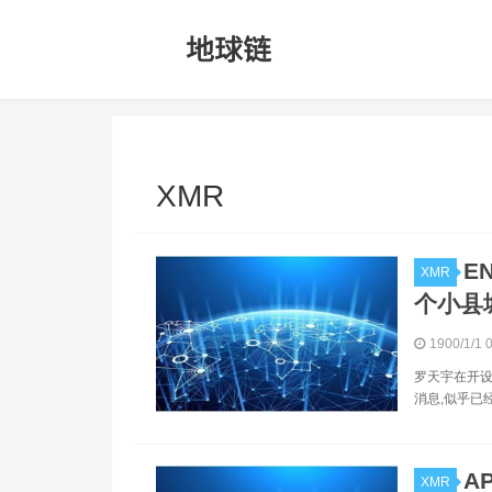
XMR
E
XMR
个小县
1900/1/1 
罗天宇在开设
消息,似乎已
A
XMR