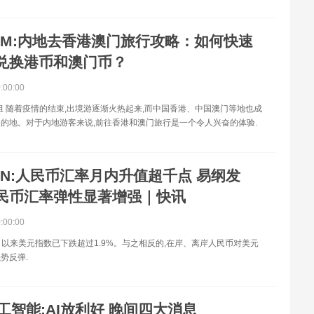
TM:内地去香港澳门旅行攻略：如何快速
兑换港币和澳门币？
0:00:00
s项目组 随着疫情的结束,出境游逐渐火热起来,而中国香港、中国澳门等地也成
的地。对于内地游客来说,前往香港和澳门旅行是一个令人兴奋的体验.
IN:人民币汇率月内升值超千点 易纲发
民币汇率弹性显著增强｜快讯
0:00:00
7月以来美元指数已下跌超过1.9%。与之相反的,在岸、离岸人民币对美元
势反弹.
工智能:AI放利好 晚间四大消息