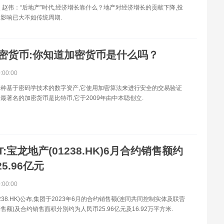
 赵伟：“后地产”时代,经济增长靠什么？地产对经济增长的贡献下降,投
影响已大不如传统周期.
密货币:你知道加密货币是什么吗？
0:00:00
种基于密码学技术的数字资产,它使用加密算法来进行安全的交易验证
最著名的加密货币是比特币,它于2009年由中本聪创立.
NT:宝龙地产(01238.HK)6月合约销售额约
5.96亿元
0:00:00
238.HK)公布,集团于2023年6月的合约销售额(连同共同控制实体及联营
售额)及合约销售面积分別约为人民币25.96亿元及16.92万平方米.