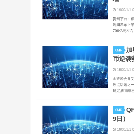
1900/1/1 
贵州茅台：预计
晚间发布上半
706亿元左右
加
XMR
币逆袭
1900/1/1 
金砖峰会备受
热点话题之一
确定,但南非
Q
XMR
9日）
1900/1/1 