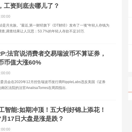
，工资到底去哪儿了？
0:00:00
,却是月光族。”最近,第一财经旗下《DT财经》发布了一项“年轻人存钱为
调查,调查结果让人沉思：53.7%的年轻人存款不足10万.
RP:法官说消费者交易瑞波币不算证券，
币币值大涨60%
0:00:00
员会在2020年12月控告瑞波币发行商RippleLabs违反美国《证券
南区法院的法官AnalisaTorres在周四指出.
工智能:如期冲顶！五大利好锦上添花！
7月17日大盘是涨是跌？
0:00:00