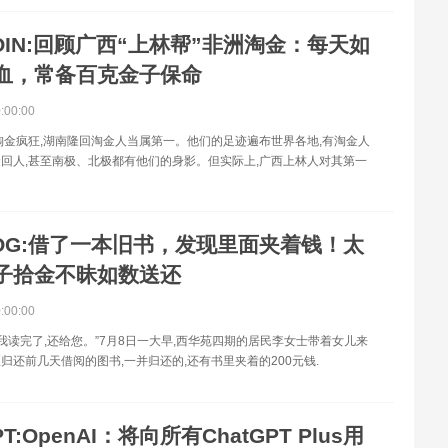
OIN:回顾广西“上林帮”非洲淘金：每天如
血，常备百克金子保命
0:00:00
淘金疯狂,湖南隆回淘金人当属第一。他们的足迹遍布世界各地,有淘金人
回人,甚至南极、北极都有他们的身影。但实际上,广西上林人对其第一
OG:借了一本旧书，发现里面夹着钱！太
子拾金不昧如数送还
0:00:00
书我读完了,还给您。”7月8日一大早,西华苑四期的居民李女士带着女儿来
归还前几天借阅的图书,一并归还的,还有书里夹着的200元钱.
PT:OpenAI：将向所有ChatGPT Plus用