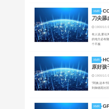
C
XMR
刀尖舔
1900/1/1 
有人说,要论
的地方必有隆
个不服.
H
XMR
原好孩
1900/1/1 
“阿姨,这本
到御德苑社区
G
XMR