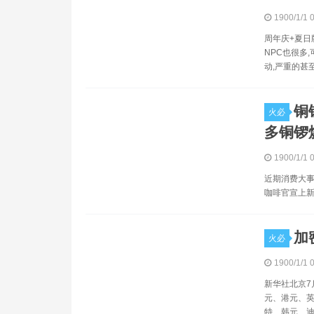
1900/1/1 
周年庆+夏日
NPC也很多
动,严重的甚
铜
火必
多铜锣
1900/1/1 
近期消费大事
咖啡官宣上新
加
火必
1900/1/1 
新华社北京7
元、港元、
特、韩元、迪