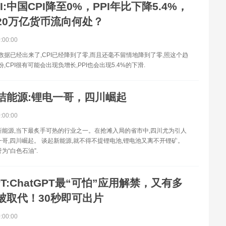
PI:中国CPI降至0%，PPI年比下降5.4%，
20万亿货币流向何处？
0:00:00
数据已经出来了,CPI已经降到了零,而且还毫不留情地降到了零,照这个趋
,CPI很有可能会出现负增长,PPI也会出现5.4%的下滑.
洁能源:锂电一哥，四川崛起
0:00:00
新能源,当下最炙手可热的行业之一。在抢滩入局的省市中,四川尤为引人
一哥,四川崛起。 谈起新能源,就不得不提锂电池,锂电池又离不开锂矿。
为“白色石油”.
PT:ChatGPT最“可怕”应用解禁，又有多
被取代！30秒即可出片
0:00:00