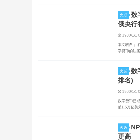
数
火必
俄央行
1900/1/1 
本文转自； 
字货币的法案
数
火必
排名)
1900/1/1 
数字货币已成
破1.5万亿
N
火必
更高