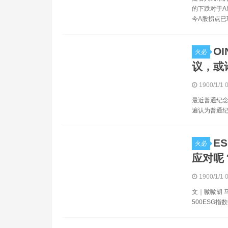
的下跌对于A
今A股拐点已
O
火必
议，或
1900/1/1 
最近普通纪念
遍认为普通纪
E
火必
应对呢
1900/1/1 
文｜嗷嗷胡 
500ESG