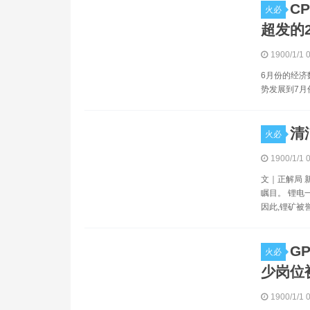
C
火必
超发的
1900/1/1 
6月份的经济
势发展到7月份
清
火必
1900/1/1 
文｜正解局 
瞩目。 锂电
因此,锂矿被誉
G
火必
少岗位
1900/1/1 