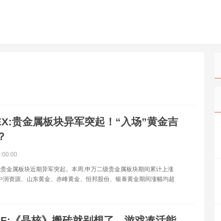
EX:贵金属板块异军突起！“入场”黄金吉
？
0:00:00
贵金属板块近期异军突起。本周,申万二级贵金属板块期间累计上涨
其中,中润资源、山东黄金、赤峰黄金、恒邦股份、银泰黄金期间涨幅均超
NF:《晶核》搬砖就别想了，游戏凑活能