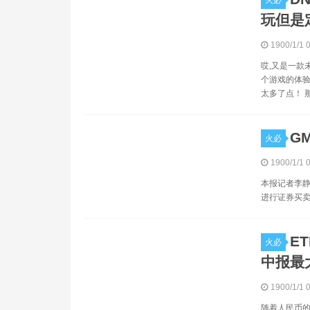
火必
玩但是
1900/1/1 
哎,又是一款
个游戏的体验
太多了点！ 
G
火必
1900/1/1 
本报记者李静
进行证券买卖的
E
火必
中报最
1900/1/1 
随着人民币的