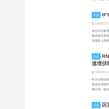
I
火必
1900/1/1 
经过长达数周
晚就提高债务
成债务上限协
R
火必
道埋伏
1900/1/1 
昨天行情依然
获准在持牌平
能出现一轮拉
区
火必