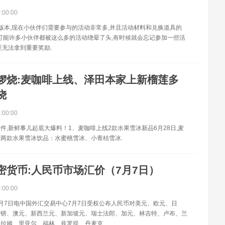
0:00:00
版本,现在小伙伴们需要参与的活动非常多,并且活动材料和兑换道具的
,可能许多小伙伴都被这么多的活动绕晕了头,有时候就会忘记参加一些活
至无法拿到重要奖励.
锣烧:麦咖啡上线、泽田本家上新榴莲多
烧
0:00:00
件,新鲜事儿起底大爆料！1、麦咖啡上线2款水果雪冰新品6月28日,麦
两款水果雪冰饮品：水蜜桃雪冰、小青桔雪冰.
密货币:人民币市场汇价（7月7日）
0:00:00
月7日电中国外汇交易中心7月7日受权公布人民币对美元、欧元、日
英镑、澳元、新西兰元、新加坡元、瑞士法郎、加元、林吉特、卢布、兰
拉姆、里亚尔、福林、兹罗提、丹麦克.