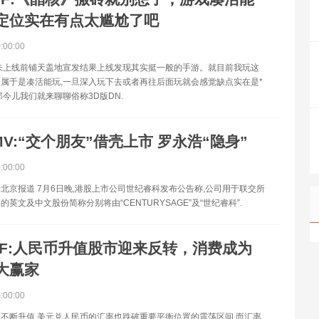
定位实在有点太尴尬了吧
0:00:00
未上线前铺天盖地宣发结果上线发现其实挺一般的手游。就目前我玩这
属于是凑活能玩,一旦深入玩下去或者再往后面玩就会感觉缺点实在是*
那今儿我们就来聊聊俗称3D版DN.
MV:“交个朋友”借壳上市 罗永浩“隐身”
0:00:00
北京报道 7月6日晚,港股上市公司世纪睿科发布公告称,公司用于联交所
英文及中文股份简称分别将由“CENTURYSAGE”及“世纪睿科”.
TF:人民币升值股市迎来反转，消费成为
大赢家
0:00:00
不断升值,美元兑人民币的汇率也跌破重要平衡位置的震荡区间,而汇率