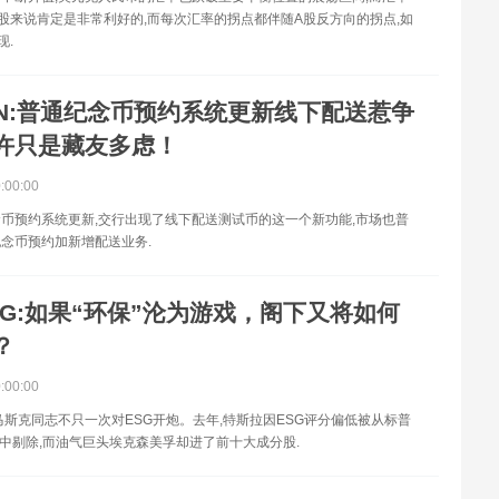
股来说肯定是非常利好的,而每次汇率的拐点都伴随A股反方向的拐点,如
现.
IN:普通纪念币预约系统更新线下配送惹争
许只是藏友多虑！
0:00:00
币预约系统更新,交行出现了线下配送测试币的这一个新功能,市场也普
念币预约加新增配送业务.
SG:如果“环保”沦为游戏，阁下又将如何
？
0:00:00
马斯克同志不只一次对ESG开炮。去年,特斯拉因ESG评分偏低被从标普
指数中剔除,而油气巨头埃克森美孚却进了前十大成分股.