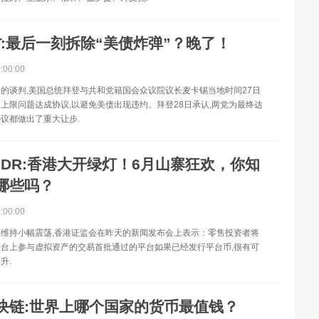
FT:最后一刻拆除“美债炸弹”？晚了！
0:00:00
的谈判,美国总统拜登与共和党籍国会众议院议长麦卡锡当地时间27日
上限问题达成协议,以避免美债出现违约。拜登28日承认,两党为最终达
议都做出了重大让步.
NDR:香港大开绿灯！6月山寨狂欢，你知
哪些吗？
0:00:00
维持小幅震荡,香港证监会在昨天的新闻发布会上表示：零售投资者将
台上参与虚拟资产的交易首批通过的平台如果已经发行平台币,很有可
升.
块链:世界上哪个国家的货币最值钱？