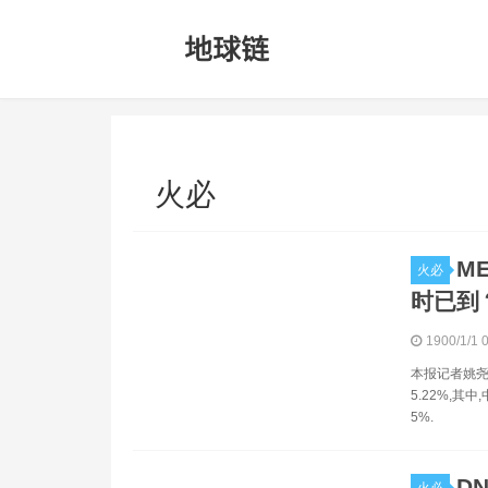
火必
M
火必
时已到
1900/1/1 
本报记者姚尧
5.22%,
5%.
D