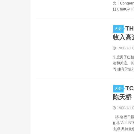
文丨Conge
日,ChatG
T
火必
收入高
1900/1/1 
印度男子巴拉
论和关注。长
丐,拥有价值7
T
火必
陈天桥
1900/1/1 
《科创板日报
伯格“ALLI
山姆·奥特曼也