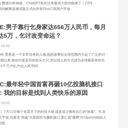
rry 数据分析神器、ChatGPT有史以来最强大的功能来了！7月9
PT代码解释器测试版正式向所有Plus订阅用户开放.
HE:男子靠行乞身家达656万人民币，每月
达5万，乞讨改变命运？
0:00:00
特·贾恩是一个非常传奇的人物,他的故事在全球范围内引起了广泛的讨
期以来,他在印度孟买的街头乞讨,并以惊人的方式成为全球最富有的乞
.5千万卢比,约合人民币65.
CC:最年轻中国首富再砸10亿投脑机接口
：我的目标是找到人类快乐的原因
0:00:00
》7月11日每个名震天下的科技大佬,或多或少都有自己的“执着”。扎克
N”元宇宙,马斯克“死磕”火星殖民与脑机接口,黄仁勋“撒网”AI,OpenAI创始人
悄.