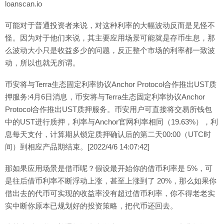
loanscan.io
可能对于普通投资者来说，对这种利率的大幅波动反而是见怪不
怪。因为对于他们来说，其主要应用场景可能就是存币生息，那
么波动大小只是收益多少的问题，反正整个市场的利率都一致波
动，所以也就无所谓。
币安将与Terra生态固定利率协议Anchor Protocol合作推出UST质
押服务:4月6日消息，币安将与Terra生态固定利率协议Anchor
Protocol合作推出UST质押服务。币安用户可直接将交易所钱包
中的UST进行质押，利率与Anchor官网利率相同（19.63%），利
息每天支付，计算期从锁定质押确认后的第二天00:00（UTC时
间）到相应产品期结束。[2022/4/6 14:07:42]
那如果应用场景是借币呢？假设最开始你的借币利率是 5%，可
是往后借币利率不断浮动上涨，甚至上涨到了 20%，那么如果你
借出去的代币可实现的收益率没有超过借币利率，你不得老老实
实中断你原本已规划好的投资策略，把代币还回去。