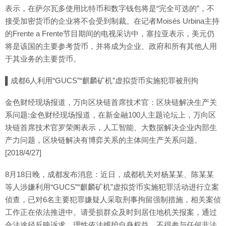
表示，在萨尔瓦多使用比特币和数字钱包将是“完全可选的”，不
接受加密货币的企业将不会受到制裁。在记者Moisés Urbina主持
的Frente a Frente节目期间的电视采访中，塞拉亚表示，美元仍
将是该国的主要参考货币，并将成为企业、政府和所有其他人用
于其业务的主要货币。
▌成都6人利用“GUCS”“麒麟矿机”虚拟货币实施犯罪被刑拘
金色财经现场报道，万向区块链首席技术官：区块链解决生产关
系问题:金色财经现场报道，在新金融100人主题论坛上，万向区
块链首席技术官罗荣阁表示，人工智能、大数据解决企业内部生
产力问题，区块链解决有博弈关系的主体间生产关系问题。
[2018/4/27]
8月18日晚，成都发布消息：近日，成都机关对杨某某、陈某某
等人涉嫌利用“GUCS”“麒麟矿机”虚拟货币实施犯罪活动进行立案
侦查，已对6名主要犯罪嫌疑人采取刑事拘留强制措施，相关案侦
工作正在依法推进中。请受损群众及时到居住地机关报案，通过
合法途径反映诉求，理性依法维护自身权益，不得参与任何非法