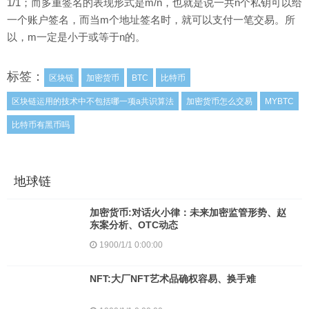
1/1；而多重签名的表现形式是m/n，也就是说一共n个私钥可以给
一个账户签名，而当m个地址签名时，就可以支付一笔交易。所
以，m一定是小于或等于n的。
标签：
区块链
加密货币
BTC
比特币
区块链运用的技术中不包括哪一项a共识算法
加密货币怎么交易
MYBTC
比特币有黑币吗
地球链
加密货币:对话火小律：未来加密监管形势、赵
东案分析、OTC动态
1900/1/1 0:00:00
NFT:大厂NFT艺术品确权容易、换手难