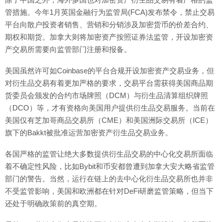
管措施。今年1月英国金融行为监管局(FCA)发布禁令，禁止交易
平台向散户投资者销售、营销和分销涉及加密货币的价差合约、
期权和期货。加拿大则将加密资产按照证券法监管，开设加密资
产交易所需要向监管部门注册和报备。
美国虽然许可如Coinbase的平台合规开设加密资产交易业务，但
对衍生品交易有着更加严格的要求，交易平台需获得美国商品期
货委员会颁发的合约市场牌照（DCM）与衍生品清算组织牌照
（DCO）等，才有资格向美国用户提供衍生品交易服务。当前在
美国仅有芝加哥商品交易所（CME）和美国洲际交易所（ICE）
旗下的Bakkt被批准运营加密资产衍生品交易业务。
各国严格的监管让绝大多数提供衍生品交易的中心化交易所面临
着不确定性风险，比如Bybit和币安都曾遭到加拿大安大略省监管
部门的警告。当然，运行在链上的去中心化衍生品交易所也并非
不受监管影响，美国和欧洲都在针对DeFi研磨监管策略，但当下
还处于明确政策前的真空期。