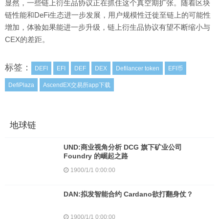
显然，一些链上衍生品协议正在抓住这个真空期扩张。随着区块
链性能和DeFi生态进一步发展，用户规模性迁徙至链上的可能性
增加，体验如果能进一步升级，链上衍生品协议有望不断缩小与
CEX的差距。
标签：
DEFI
EFI
DEF
DEX
Defilancer token
EFI币
DefiPlaza
AscendEX交易所app下载
地球链
UND:商业视角分析 DCG 旗下矿业公司
Foundry 的崛起之路
1900/1/1 0:00:00
DAN:拟发智能合约 Cardano欲打翻身仗？
1900/1/1 0:00:00