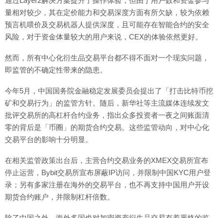
通过Layer2解决方案提升了操作体验，但由于用户数和资金参与
量相对较少，其在定价能力和交易深度方面有所欠缺，较为依赖
预言机喂价及交易机器人提供深度，且可能存在智能合约的安全
风险，对于资金体量较大的用户来说，CEX的体验依然更好。
然而，所有中心化衍生品交易平台都不得不面对一个现实问题，
即监管的不确定性带来的隐患。
今年5月，中国国务院金融稳定发展委员会提出了「打击比特币挖
矿和交易行为」的监管方针。随后，新华社等主流媒体连续发文
批评交易所的高杠杆合约业务，指出众多投资者一夜之间账面清
零的背后是「币圈」的期货合约交易。这些监管动向，对中心化
交易平台的影响十分明显。
在相关监管政策出台后，主营合约交易业务的XMEX交易所宣布
停止运营，Bybit交易所宣布屏蔽IP访问，并限制中国KYC用户登
录；另有多家注册在海外的交易平台，也不再支持中国用户开设
期货合约账户，并限制杠杆倍数。
除了中国之外，海外多国也对加密资产衍生品交易有着严格的监