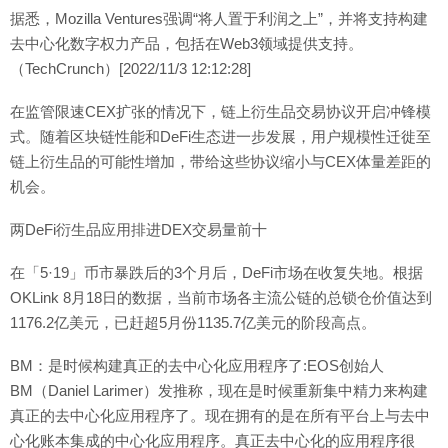
据悉，Mozilla Ventures强调“将人置于利润之上”，并将支持构建
去中心化数字权力产品，包括在Web3领域提供支持。
（TechCrunch）[2022/11/3 12:12:28]
在监管限速CEX扩张的情况下，链上衍生品交易协议开启冲锋模
式。随着区块链性能和DeFi生态进一步发展，用户规模性迁徙至
链上衍生品的可能性增加，带给这些协议缩小与CEX体量差距的
机会。
两DeFi衍生品应用排进DEX交易量前十
在「5·19」币市暴跌后的3个月后，DeFi市场在收复失地。根据
OKLink 8月18日的数据，当前市场各主流公链的总锁仓价值达到
1176.2亿美元，已赶超5月份1135.7亿美元的阶段高点。
BM：是时候构建真正的去中心化应用程序了:EOS创始人
BM（Daniel Larimer）发推称，现在是时候重新集中精力来构建
真正的去中心化应用程序了。现在拥有的是在所有平台上与去中
心化账本集成的中心化应用程序。真正去中心化的应用程序很