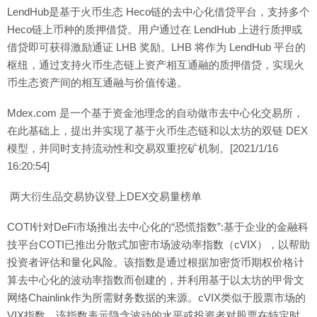
LendHub是基于火币生态 Heco链的去中心化借贷平台，支持多个
Heco链上币种的质押借贷。用户通过在 LendHub 上进行质押或
借贷即可获得激励通证 LHB 奖励。LHB 将作为 LendHub 平台的
枢纽，通过支持火币生态链上资产相互通融的质押借贷，实现火
币生态资产间的相互通融与价值传递。
Mdex.com 是一个基于资金池理念的自动做市去中心化交易所，
在此基础上，提出并实现了基于火币生态链和以太坊的双链 DEX
模型，并同时支持流动性和交易双重挖矿机制。[2021/1/16
16:20:54]
两大衍生品交易协议登上DEX交易量榜单
COTI针对DeFi市场推出去中心化的“恐慌指数”:基于企业的金融科
技平台COTI已推出分散式加密市场波动率指数（cVIX），以帮助
投资者评估和量化风险。该指数是通过根据加密货币期权价格计
算去中心化的波动率指数而创建的，并利用基于以太坊的甲骨文
网络Chainlink作为所需财务数据的来源。cVIX类似于股票市场的
VIX指数，该指数表示隐含波动的水平或投资者对股票在特定时