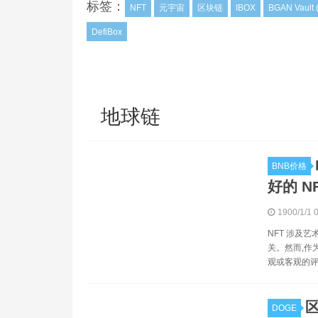
标签：
NFT
元宇宙
区块链
IBOX
BGAN Vault 
DefiBox
地球链
BNB价格
好的 N
1900/1/1 
NFT 涉及
关。然而,作
观或客观的评
DOGE