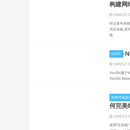
构建网
1900/1/1 
经过多年的研
共区块链,其
衡.
N
MATIC
1900/1/1 
YooShi属
YooShi Meta
狗狗币最新
何完美
1900/1/1 
使用“区块链