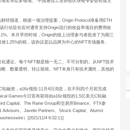
域名等众多领域。”中国通信工业协会区块链专委会轮值主
金色财经报道，根据一项治理提案，Origin Protocol准备用ETH
该行动旨在应对通常支持Origin流行的收益率项目的费用收
%。本月早些时候，Origin的链上治理参与者批准了为期三
T销售征收1.25%的税，该协议是以品牌为中心的NFT市场服务。
就是非同质化通证。每个NFT都是独一无二、不可分割的。从NFT技术
晰、数量透明、转让留痕。NFT本身只有技术属性，其他的
亿美元C轮融资，a16z领投:11月4日消息，在不到四个月前完成
cal Games今日宣布获得由a16z领投的1.5亿美元C轮融
 Capital、The Raine Group和交易所Binance、FTX参
isors、Javelin Partners、Struck Capital、Alumni
inesswire）[2021/11/4 6:32:11]