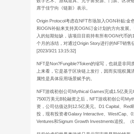
数字艺术、游戏道具、元宇宙资源、门票、区块链
席于佳宁向《链新》表示。
Origin Protocol考虑在NFT市场加入OGN补贴:
和OGN补贴来支持其OGN订金计划的方向发展。
入的短期短缺，该项目目前持有所有OGN代币的11
个月的冻结，对通过Origin Story进行的NF
[2023/3/21 13:15:32]
NFT是Non?Fungible?Token的缩写，也
上来看，它是基于区块链上发行，因而实现权属清
属性是具体应用场景赋予的。
NFT游戏初创公司Mythical Games完成1.5
7500万美元B轮融资之后，NFT游戏初创公司Mythi
资，公司估值达到12.5亿美元。D1 Capital、RedBird
投，现有投资者Galaxy Interactive、WestCap、01 Adv
Ventures和Signum Growth Investments追投。（bus