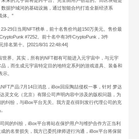
，未来的元宇宙将是跨平台、完全由用户创造的。而区块链是
、数据护城河的基础设施，通过智能合约打造全新经济系
载体。”
布8月23-29日当周NFT榜单，前十名售价均超150万美元。售价最
ptoPunk #7252。前十名中有3件CryptoPunk，3件
美元排名第十。[2021/8/31 22:48:44]
宙世界。其实，所有的NFT都有可能进入元宇宙中，与元宇
艺术品，而生成元宇宙特定目的地特定系列的游戏道具、装备和
表示。
FT产品:7月14日消息，iBox回应陶喆侵权一事，针对 梦达
.梦达灵文化（北京）有限公司声明内容中涉及的版权问题，为
的纠纷，与iBox平台无关。我方是在得到发行代理公司的充
品。
公司间的纠纷，iBox平台将站在保护用户与维护合作方正当利
造成的名誉损失，我方已委托律师进行沟通，iBox平台将保留