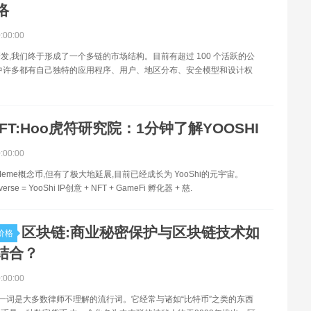
络
0:00:00
发,我们终于形成了一个多链的市场结构。目前有超过 100 个活跃的公
中许多都有自己独特的应用程序、用户、地区分布、安全模型和设计权
FT:Hoo虎符研究院：1分钟了解YOOSHI
0:00:00
于Meme概念币,但有了极大地延展,目前已经成长为 YooShi的元宇宙。
verse = YooShi IP创意 + NFT + GameFi 孵化器 + 慈.
区块链:商业秘密保护与区块链技术如
价格
结合？
0:00:00
”一词是大多数律师不理解的流行词。它经常与诸如“比特币”之类的东西