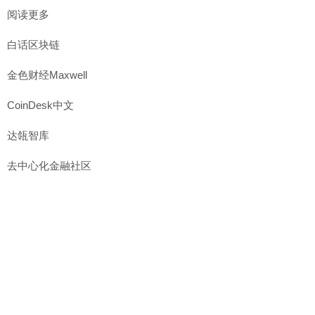
阅读更多
白话区块链
金色财经Maxwell
CoinDesk中文
达瓴智库
去中心化金融社区
金色荐读
肖飒lawyer
CT中文
ETH中文