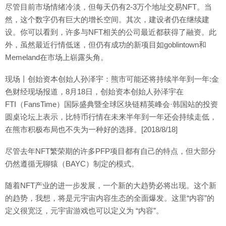
尽管目前市场情绪冷淡，但每天仍有2-3万个地址交易NFT。当
然，这个数字仍有巨大的增长空间。其次，建设者仍在继续建
设。你可以看到，许多与NFT相关的公司最近都获得了融资。此
外，虽然最近行情低迷，但仍有成功的新项目如goblintown和
Memeland在市场上崭露头角。
现场丨创始资本创始人孙泽宇：熊市可能还将持续半年到一年:金
色财经现场报道，8月18日，创始资本创始人孙泽宇在
FTI（FansTime）国际盛典暨全球区块链精英峰会·韩国站的投资
圆桌论坛上表示，比特币行情在未来半年到一年还会持续走低，
在熊市积极布局也不失为一种好的选择。[2018/8/18]
尽管去年NFT繁荣期的许多PFP项目都有自己的特点，但大部分
仍然遵循无聊猿（BAYC）制定的模式。
随着NFT产业的进一步发展，一个新的大趋势必将出现。这个新
的趋势，我想，将是元宇宙内容生态的全面爆发。这里“内容”的
定义很宽泛，元宇宙游戏也可以定义为 “内容”。