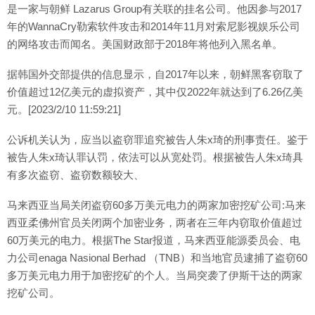
是一家与朝鲜 Lazarus Group有关联的挂名公司。他因参与2017
年的WannaCry勒索软件攻击和2014年11月对索尼影视娱乐公司
的网络攻击而闻名。美国财政部于2018年将他列入黑名单。
据韩国外交部提供的信息显示，自2017年以来，朝鲜黑客窃取了
价值超过12亿美元的虚拟资产，其中仅2022年就达到了6.26亿美
元。[2023/2/10 11:59:21]
公诉机关认为，应当以盗窃罪追究被告人朱x琦的刑事责任。鉴于
被告人朱x琦认罪认罚，依法可以从宽处罚。根据被告人朱x琦具
有多次盗窃、盗窃数额较大、
马来西亚当局关闭盗窃60多万美元电力的两家加密挖矿公司:马来
西亚柔佛州官员关闭两个加密业务，两者在三年内窃取价值超过
60万美元的电力。根据The Star报道，马来西亚能源委员会、电
力公司enaga Nasional Berhad （TNB）和当地官员逮捕了盗窃60
多万美元电力用于加密挖矿的个人。当局突袭了伊斯干达的两家
挖矿公司。