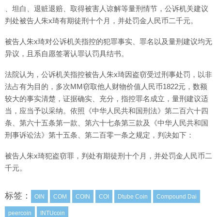
、坦白、退赃退赔、取得被害人谅解等量刑情节，公诉机关建议
判处被告人朱x琦有期徒刑十个月，并处罚金人民币二千元。
被告人朱x琦对公诉机关指控的犯罪事实、罪名以及量刑建议均无
异议，且系自愿签署认罪认罚具结书。
法院认为，公诉机关指控被告人朱x琦因盗窃受过刑事处罚，以非
法占有为目的，多次MM窃取他人财物价值人民币1822元，数额
较大的事实清楚，证据确实、充分，指控罪名成立，量刑建议适
当，应当予以采纳。依照《中华人民共和国刑法》第二百六十四
条、第六十五条第一款、第六十七条第三款及《中华人民共和国
刑事诉讼法》第十五条、第二百零一条之规定，判决如下：
被告人朱x琦犯盗窃罪，判处有期徒刑十个月，并处罚金人民币二
千元。
标签：
OIN
COM
COIN
COI
Dtube Coin
Compound Dai
peercoin
INTUcoin