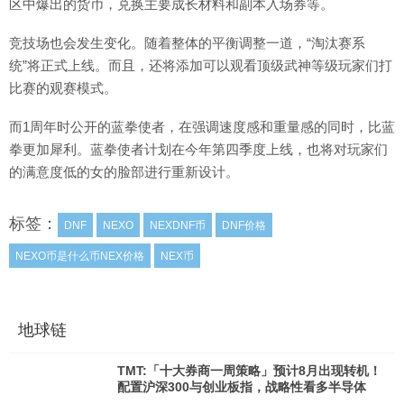
区中爆出的货币，兑换主要成长材料和副本入场券等。
竞技场也会发生变化。随着整体的平衡调整一道，“淘汰赛系
统”将正式上线。而且，还将添加可以观看顶级武神等级玩家们打
比赛的观赛模式。
而1周年时公开的蓝拳使者，在强调速度感和重量感的同时，比蓝
拳更加犀利。蓝拳使者计划在今年第四季度上线，也将对玩家们
的满意度低的女的脸部进行重新设计。
标签：
DNF
NEXO
NEXDNF币
DNF价格
NEXO币是什么币NEX价格
NEX币
地球链
TMT:「十大券商一周策略」预计8月出现转机！
配置沪深300与创业板指，战略性看多半导体