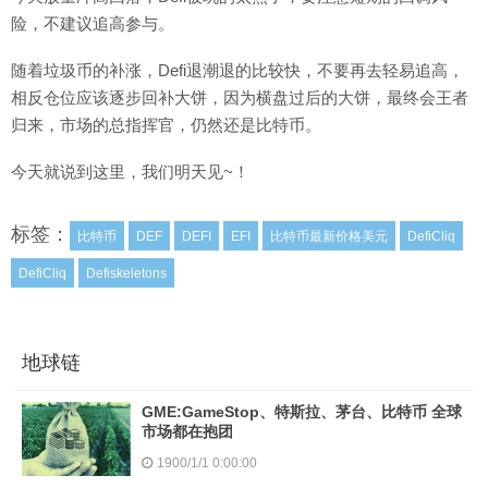
险，不建议追高参与。
随着垃圾币的补涨，Defi退潮退的比较快，不要再去轻易追高，
相反仓位应该逐步回补大饼，因为横盘过后的大饼，最终会王者
归来，市场的总指挥官，仍然还是比特币。
今天就说到这里，我们明天见~！
标签：
比特币
DEF
DEFI
EFI
比特币最新价格美元
DefiCliq
DefiCliq
Defiskeletons
地球链
GME:GameStop、特斯拉、茅台、比特币 全球
市场都在抱团
1900/1/1 0:00:00