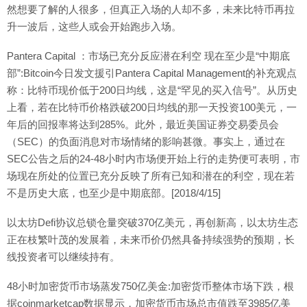
然想要了解的人很多，但真正入场的人却不多，未来比特币再拉
升一波后，这些人或会开始跑步入场。
Pantera Capital ：市场已充分反应潜在利空 现在至少是“中期底
部”:Bitcoin今日发文援引Pantera Capital Management的补充观点
称：比特币现价低于200日均线，这是“罕见的买入信号”。从历史
上看，若在比特币价格跌破200日均线的那一天投资100美元，一
年后的回报率将达到285%。此外，最近美国证券交易委员会
（SEC）的负面消息对市场情绪的影响甚微。事实上，通过在
SEC公告之后的24-48小时内市场便开始上行的走势便可表明，市
场现在所处的位置已充分反映了所有已知和潜在的利空，现在若
不是历史大底，也至少是中期底部。[2018/4/15]
以太坊Defi协议总锁仓量突破370亿美元，再创新高，以太坊生态
正在枝繁叶茂的发展着，未来币价仍然具备持续强势的预期，长
线投资者可以继续持有。
48小时加密货币市场蒸发750亿美金:加密货币整体市场下跌，根
据coinmarketcap数据显示，加密货币市场总市值跌至3985亿美