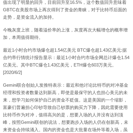
值出现了明显的回升，目前回升至16.5%，这个数值回升意味着
GBTC在美股市场上再次得到了资金的青睐，对于比特币后面的
走势，是资金流入的加持。
今晚灰度上班，随着溢价率的上涨，灰度再次大幅增仓的概率增
加，本周值得期待。
最近1小时合约市场爆仓超1.54亿美元 BTC爆仓超1.43亿美元:据
合约帝行情统计报告显示：最近1小时合约市场全网总计爆仓1.54
亿美元。其中BTC爆仓1.43亿美元，ETH爆仓603万美元。
[2020/6/2]
Gemini联合创始人发推特表示：最近和他讨论比特币的对冲基金
经理和投资者数量达到新高，即使是最保守的人也担心美元的未
来，想学习如何保护自己的资金不贬值。这是美国的一个缩影，
富豪们普遍担心印钞导致自己钞票的购买力下降，因此需要使用
比特币作为对冲，值得高兴的是，想要入场的人并没有达到顶
峰，按照Gemini联创的说法，想要跑步入场的人仍在创新高，未
来资金会持续涌入。国内的资金也是大批量在场外等着入场，虽