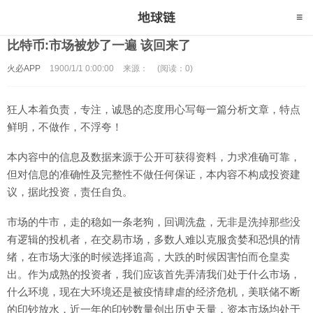
比特币:市场被炒了一遍 该回来了
火必APP
1900/1/1 0:00:00
来源：
(阅读：0)
狂人本着负责，专注，诚恳的态度用心写每一篇分析文章，特点
鲜明，不做作，不浮夸！
本内容中的信息及数据来源于公开可获得资料，力求准确可靠，
但对信息的准确性及完整性不做任何保证，本内容不构成投资建
议，据此投资，责任自负。
市场的牛市，走的稳如一条老狗，回调洗盘，无非是洗掉那些没
有逻辑的投机者，在交易市场，多数人难以克服贪婪和恐惧的情
绪，在市场大涨的时候选择追高，大跌的时候因害怕而仓皇卖
出。作为成熟的投资者，我们应该首先弄清我们处于什么市场，
什么环境，现在大环境还是被疫情肆虐的经济危机，美联储不断
的印钞放水，近一年的印钞数量创出历史天量，资本市场均处于