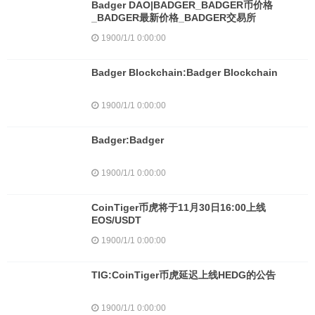
Badger DAO|BADGER_BADGER币价格
_BADGER最新价格_BADGER交易所
1900/1/1 0:00:00
Badger Blockchain:Badger Blockchain
1900/1/1 0:00:00
Badger:Badger
1900/1/1 0:00:00
CoinTiger币虎将于11月30日16:00上线
EOS/USDT
1900/1/1 0:00:00
TIG:CoinTiger币虎延迟上线HEDG的公告
1900/1/1 0:00:00