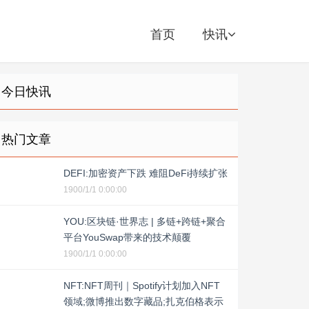
首页
快讯
今日快讯
热门文章
DEFI:加密资产下跌 难阻DeFi持续扩张
1900/1/1 0:00:00
YOU:区块链·世界志 | 多链+跨链+聚合
平台YouSwap带来的技术颠覆
1900/1/1 0:00:00
NFT:NFT周刊｜Spotify计划加入NFT
领域;微博推出数字藏品;扎克伯格表示