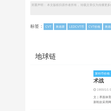
郑重声明： 本文版权归原作者所有， 转载文章仅为传播更多
标签：
CVT
奥德赛
LEDCVT币
CVT价格
奥德
地球链
莱特币价格
术战
1900/1/1 
文｜界面体育 
新鞋款采用网