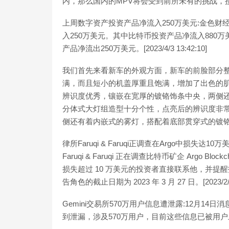
内，那么国内的MPV将会受到前所未有的挑战，
上周数字资产投资产品净流入250万美元:金色财经
入250万美元。其中比特币投资产品净流入880
产品净流出250万美元。[2023/4/3 13:42:10]
我们首先来看新车的外观方面，新车的前脸部分整
满，而且短小的机盖厚重且饱满，增加了出色的
辨识度优秀，镶嵌在宽厚的镀铬饰条中央，两侧还
分体式大灯组造型十分个性，点亮后的辨识度非
侧还有着内嵌式的雾灯，搭配着底部贯穿式的镀
律所Faruqi & Faruqi正调查在Argo中损
Faruqi & Faruqi 正在调查比特币矿企 Argo Blo
损失超过 10 万美元的投资者直接联系他，并提醒
告角色的截止日期为 2023 年 3 月 27 日。[2023/2/12
Gemini交易所570万用户信息遭泄露:12月14日消
到泄漏，涉及570万用户，目前这些信息已被用户上传至bre