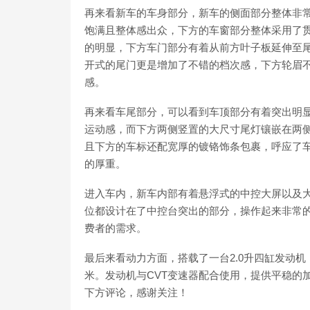
再来看新车的车身部分，新车的侧面部分整体非
饱满且整体感出众，下方的车窗部分整体采用了
的明显，下方车门部分有着从前方叶子板延伸至
开式的尾门更是增加了不错的档次感，下方轮眉
感。
再来看车尾部分，可以看到车顶部分有着突出明
运动感，而下方两侧竖置的大尺寸尾灯镶嵌在两
且下方的车标还配宽厚的镀铬饰条包裹，呼应了
的厚重。
进入车内，新车内部有着悬浮式的中控大屏以及
位都设计在了中控台突出的部分，操作起来非常
费者的需求。
最后来看动力方面，搭载了一台2.0升四缸发动机，
米。发动机与CVT变速器配合使用，提供平稳的
下方评论，感谢关注！