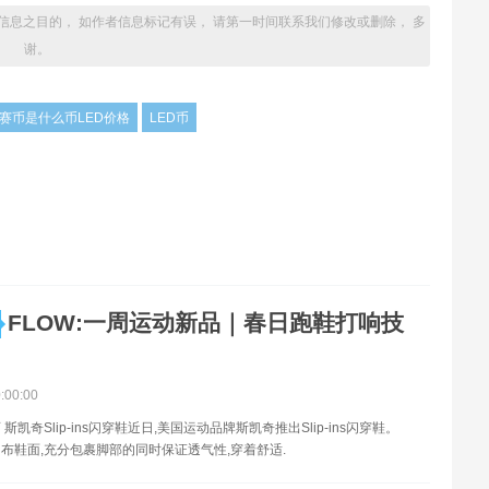
信息之目的， 如作者信息标记有误， 请第一时间联系我们修改或删除， 多
谢。
赛币是什么币LED价格
LED币
FLOW:一周运动新品｜春日跑鞋打响技
0:00:00
斯凯奇Slip-ins闪穿鞋近日,美国运动品牌斯凯奇推出Slip-ins闪穿鞋。
布鞋面,充分包裹脚部的同时保证透气性,穿着舒适.