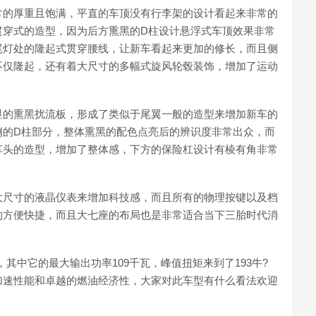
常的厚重且饱满，平直的车顶没有行李架的设计看起来非常的
贯穿式的造型，因为后方熏黑的D柱设计悬浮式车顶效果非常
尾灯处的隆起式贯穿腰线，让新车看起来更加的修长，而且侧
不仅隆起，还有着大尺寸的多幅式旋风轮毂装饰，增加了运动
显的熏黑扰流板，形成了类似于尾翼一般的造型来增加新车的
侧的D柱部分，整体熏黑的配色点亮后的辨识度非常出众，而
车头的造型，增加了整体感，下方的保险杠设计有棱有角非常
大尺寸的液晶仪表来增加科技感，而且所有的物理按键以及档
的方便快捷，而且大七座的布局也是非常适合当下三胎时代消
其中它的最大输出功率109千瓦，峰值扭矩来到了193牛?
加速性能和卓越的燃油经济性，大家对此车型有什么看法欢迎