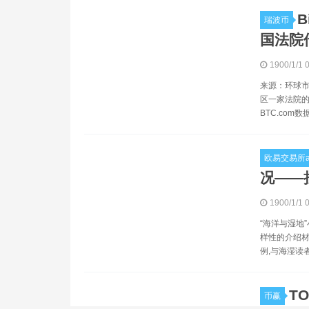
B
瑞波币
国法院
1900/1/1 
来源：环球
区一家法院的
BTC.com
欧易交易所a
况——
1900/1/1 
“海洋与湿地
样性的介绍材
例,与海湿读
T
币赢