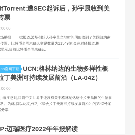
itTorrent:遭SEC起诉后，孙宇晨收到美
传票
0:00:00
市场播报 据报道,波场创始人孙宇晨当地时间周四收到了美国纽约南
传票。比特币全网未确认交易数量为21549笔:金色财经报道,据
数据显示,目前比特币全网未确认.
UCN:格林纳达的生物多样性概
pp官网下载
拉丁美洲可持续发展前沿（LA-042）
0:00:00
”小编注意到,目前中文世界中还没有关于格林纳达这个拉美岛国的生物多
料。为此,特以此文,作为《绿会拉丁美洲可持续发展前沿》的第42号案
者分享.
OP:迈瑞医疗2022年年报解读