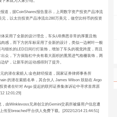
接下来就为大家介绍。
报道，据CoinShares报告显示，上周数字资产投资产品净流
万美元，以太坊投资产品净流出280万美元，做空比特币的投资
体采用了全新的设计理念，车头UB弗恩非常的厚重且饱
肌肉感，而下方的车标采用了全新的设计，类似一边树叶一般
与细长的LED日间行灯装饰，增加了车头的视觉跨度，而且
常出众，下方保险杠中央有着大面积的熏黑进气格栅装饰，两
铬边铲，让新车的运动感得到了提升。
失达10万美元的潜在索赔人:金色财经报道，国家证券律师事务所
ckchain 的潜在索赔名单，其合伙人 James Wilson 鼓励在 Argo
投资者在针对 Argo 提起的联邦证券集体诉讼中寻求首席原
 12:01:29]
息，由Winklevoss兄弟创立的Gemini交易所被爆用户信息遭
ached平台供人免费下载。[2022/12/14 21:44:51]