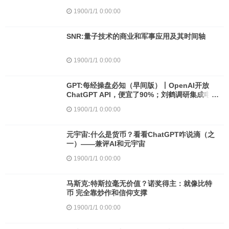
1900/1/1 0:00:00
SNR:量子技术的商业和军事应用及其时间轴
1900/1/1 0:00:00
GPT:每经操盘必知（早间版）丨OpenAI开放
ChatGPT API，便宜了90%；刘鹤调研集成电路
企业，释放重要信号；美股三大指数集体收涨，
1900/1/1 0:00:00
特斯拉市值蒸发2600亿人民币
元宇宙:什么是货币？看看ChatGPT咋说滴（之
一）——兼评AI和元宇宙
1900/1/1 0:00:00
马斯克:特斯拉毫无价值？诺奖得主：就像比特
币 完全靠炒作和信仰支撑
1900/1/1 0:00:00