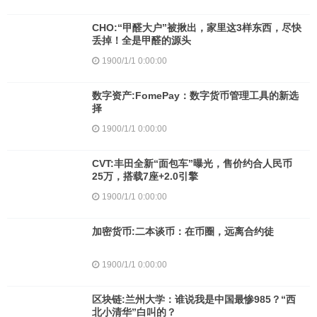
CHO:“甲醛大户”被揪出，家里这3样东西，尽快
丢掉！全是甲醛的源头
1900/1/1 0:00:00
数字资产:FomePay：数字货币管理工具的新选
择
1900/1/1 0:00:00
CVT:丰田全新“面包车”曝光，售价约合人民币
25万，搭载7座+2.0引擎
1900/1/1 0:00:00
加密货币:二本谈币：在币圈，远离合约徒
1900/1/1 0:00:00
区块链:兰州大学：谁说我是中国最惨985？“西
北小清华”白叫的？