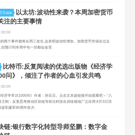
以太坊:波动性来袭？本周加密货币
方app
关注的主要事情
0:00:00
的两个事件都将在周三发生,这表明波动性增加。加密货币市场在过去
,但预计到本周中旬一切都会改变.
比特币:反复阅读的优选出版物《经济学
000问》，倾注了作者的心血引发共鸣
0:00:00
经济学常识1000问》作者：孙豆豆。点击文末超链接开始观看吧～ “八
者王刚：反复思考推动区块链等前沿科技在训练领域广泛应用:8月3日消
解放军建军90周年前夕,
块链:银行数字化转型导师坚鹏：数字金