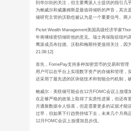
到华尔街的关注，但主要鹰派人士提供的指引几
为鲍威尔和威廉姆斯是最值得倾听的声音，其次
储研究主管的沃勒也被认为是一个重要信号。两人
Pictet Wealth Management美国高级经济
年将继续密切倾听他的意见。瑞士再保险驻纽约高级经济
鹰派成员布拉德、沃勒和梅斯特更值得关注，因为委员
21:38:12]
首先，FomePay支持多种加密货币的交易和
用户可以在平台上实现数字资产的存储和管理，实
还采用了最先进的区块链技术和智能合约机制，
鲍威尔：美联储可能会在12月FOMC会议上放缓
在足够严格的政策上取得了实质性进展，但还有更
月通胀数据令人惊喜，但是需要更多的证据才能
过早，但如果下行趋势持续下去，未来几个月商
12月FOMC会议上放缓加息步伐。