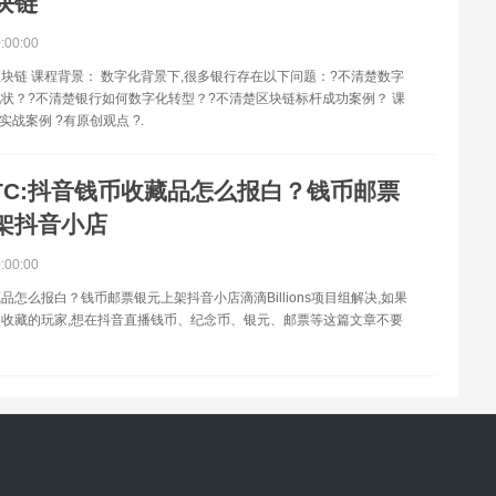
块链
0:00:00
块链 课程背景： 数字化背景下,很多银行存在以下问题：?不清楚数字
状？?不清楚银行如何数字化转型？?不清楚区块链标杆成功案例？ 课
实战案例 ?有原创观点 ?.
TC:抖音钱币收藏品怎么报白？钱币邮票
架抖音小店
0:00:00
品怎么报白？钱币邮票银元上架抖音小店滴滴Billions项目组解决,如果
收藏的玩家,想在抖音直播钱币、纪念币、银元、邮票等这篇文章不要