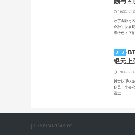
融与区
1900/1/1 
数字金融与区
金融的发展现
程特色： ?有
B
SHIB
银元上
1900/1/1 
抖音钱币收藏
你是一个喜欢
错过.
[0:78ms0-1:48ms