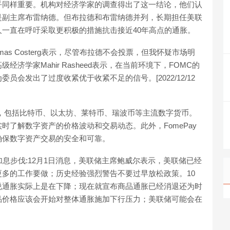
乎同样重要。机构对经济学家的调查得出了这一结论，他们认
是副主席布雷纳德。但布拉德和布雷纳德并列，长期担任美联
一直在呼吁采取更积极的措施抗击接近40年高点的通胀。
学家Thomas Costerg表示，尽管布拉德不会投票，但我怀疑市场明
学家Mahir Rasheed表示，在当前环境下，FOMC的
会发出了过度收紧优于收紧不足的信号。[2022/12/12
管理，包括比特币、以太坊、莱特币、瑞波币等主流数字货币。
时了解数字资产的价格波动和交易动态。此外，FomePay
确保数字资产交易的安全和可靠。
加息步伐:12月1日消息，美联储主席鲍威尔表示，美联储已经
多的工作要做；历史经验强烈警告不要过早放松政策。10
说通胀实际上是在下降；现在就宣布商品通胀已经消退还为时
品价格应该会开始对整体通胀施加下行压力；美联储可能会在