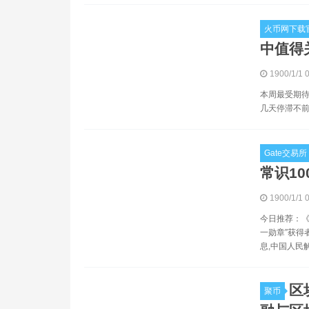
火币网下载官
中值得
1900/1/1 
本周最受期待
几天停滞不前
Gate交易所
常识1
1900/1/1 
今日推荐：《
一勋章”获得
息,中国人民
区
聚币