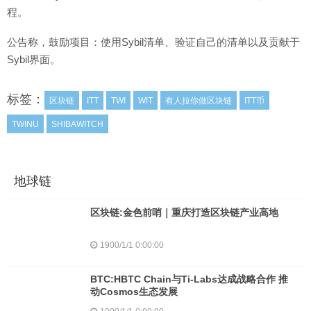
程。
公告称，鼓励项目：使用Sybil清单、验证自己的清单以及贡献于
Sybil界面。
标签：
区块链
ITT
TWI
WIT
有人拉你做区块链
ITT币
TWINU
SHIBAWITCH
地球链
区块链:金色前哨｜重庆打造区块链产业高地
1900/1/1 0:00:00
BTC:HBTC Chain与Ti-Labs达成战略合作 推
动Cosmos生态发展