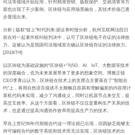
司法等领域开始应用，针对精准营销、版权保护、交易清算等方
面也出现了不少案例。区块链与应用场景融合，其技术价值已逐
步显现出来。
分析 | 版权“链上”时代到来:据证券时报分析，杭州互联网法院日
前在对一起著作权纠纷判决中，认可了区块链电子存证的法律效
力。这被认为是我国司法领域首次确认区块链存证的法律效力。
[2018/7/4]
以区块链为基础设施的“区块链+”与5G、AI、IoT、大数据等技术
的深度融合，也为未来发展带来了更多的想象空间。博雅正链
CEO李青山认为，区块链在技术上的支撑点主要落在了“智能合
约”上，将用自然语言描述不太顺畅且容易有理解偏差的内容用计
算机代码来实现，减少了沟通歧义，同时让机器节点来交互，提
高交互效率。从这个方面看，区块链不仅仅是重构生产关系的技
术，也是通过提高沟通协作效率而提高生产力的技术。
早在上世纪90年代智能合约这一理论就已出现，但因缺乏能够支
持可编程合约的数字系统和技术而无法实现，区块链技术的出