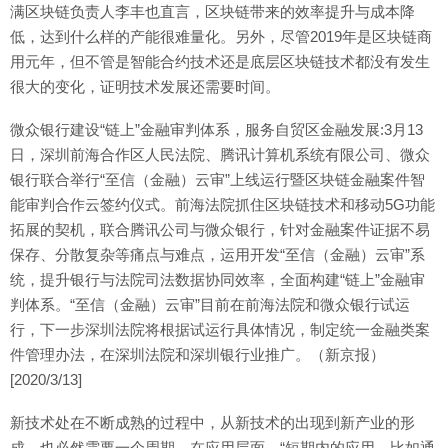
满区块链负责人李丰也直言，区块链带来的效率提升与成本降
低，达到什么样的产能很难量化。另外，尽管2019年是区块链商
用元年，但不管是智能合约技术还是底层区块链技术都没有发生
很大的变化，证明技术发展还需要时间。
微众银行建设“链上”金融审判体系，服务自贸区金融发展:3月13
日，深圳前海合作区人民法院、腾讯计算机系统有限公司、微众
银行联合举行“至信（金融）云审”上线运行暨区块链金融案件智
能审判合作云签约仪式。前海法院抓住区块链技术和移动5G功能
拓展的契机，联合腾讯公司与微众银行，针对金融案件证据不易
保存、分散复杂等痛点与难点，运用开发“至信（金融）云审”系
统，提升银行与法院司法数据协同效率，全面构建“链上”金融审
判体系。“至信（金融）云审”目前在前海法院和微众银行试运
行，下一步深圳法院将根据试运行具体情况，制定统一金融类案
件管理办法，在深圳法院和深圳银行业推广。（新京报）
[2020/3/13]
新技术处在不断成熟的过程中，从新技术的出现到新产业的形
成，也必然需要一个周期。在应用层面，“短期内的应用，比如通