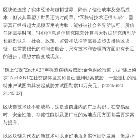
区块链连接了实体经济与虚拟世界，降低了信任成本及交易成
本，但谈其重塑了世界还为时尚早。“区块链技术还很‘年轻’，需
要真正经得起大规模应用的考验，能够被社会各界所认可、所信
任还需要时间。”中国信息通信研究院云计算与大数据研究所副所
长魏凯认为，社会、政策、监管和法律等需要逐步去接纳区块
链，也需要很长的时间去磨合，只有技术和管理两方面都有长足
的进步，理想才能变成现实。
“链上侦探”ZachXBT声称遭遇勒索威胁:金色财经报道，据“链上侦
探”ZachXBT在社交媒体发文称自己遭到勒索威胁，一些随机的推
特账户试图向其发起威胁并试图勒索10万美元。[2023/6/20
21:49:02]
区块链技术还不够成熟，这是当前业内的广泛共识，在交易延
时、安全性能、存储性能以及更广泛的落地应用方面都需要探索
与提升。
以区块链为代表的新技术可以更好地服务实体经济发展，但度小