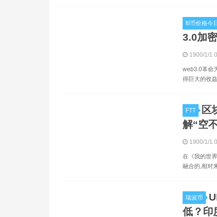
fil币价格
3.0加
1900/1/1 
web3.0
得巨大的收益
区
FTT
解“空
1900/1/1 
在《我的世界
融合的,相对
瑞波币
低？印