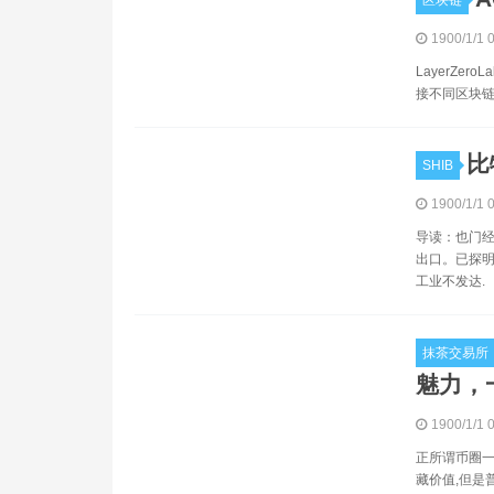
区块链
1900/1/1 
LayerZe
接不同区块链
比
SHIB
1900/1/1 
导读：也门经
出口。已探明
工业不发达.
抹茶交易所
魅力，
1900/1/1 
正所谓币圈一
藏价值,但是