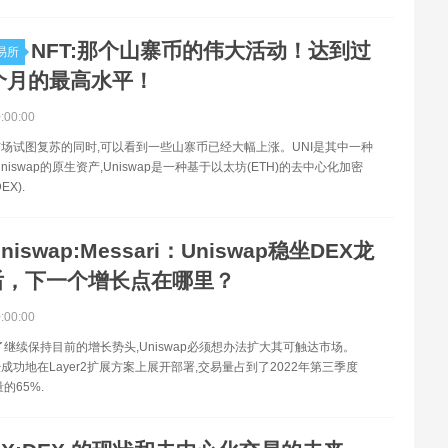
NFT:那个山寨币的伟大活动！达到过
易所
 个月的最高水平！
0:00:00
场试图复苏的同时,可以看到一些山寨币已经大幅上涨。UNI是其中一种
niswap的原生资产,Uniswap是一种基于以太坊(ETH)的去中心化加密
X).
niswap:Messari：Uniswap稳坐DEX龙
后，下一个增长点在哪里？
0:00:00
了继续保持目前的增长势头,Uniswap必须想办法扩大其可触达市场。
已经成功地在Layer2扩展方案上展开部署,交易量占到了2022年第三季度
的65%.