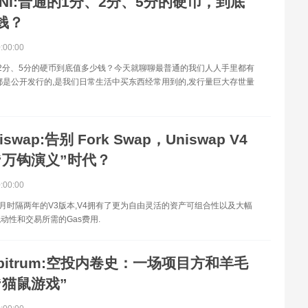
UNI:普通的1分、2分、5分的硬币，到底
钱？
0:00:00
2分、5分的硬币到底值多少钱？今天就聊聊最普通的我们人人手里都有
都是公开发行的,是我们日常生活中买东西经常用到的,发行量巨大存世量
iswap:告别 Fork Swap，Uniswap V4
“万钩演义”时代？
0:00:00
5月时隔两年的V3版本,V4拥有了更为自由灵活的资产可组合性以及大幅
动性和交易所需的Gas费用.
rbitrum:空投内卷史：一场项目方和羊毛
“猫鼠游戏”