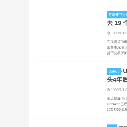
芝麻开门交
去 19
1900/1/1 
在加密货币市
山寨币,它是U
货币交易所(DE
U
Gate.io
头4年
1900/1/1 
观点提炼 为
Uniswap
L2DEX交易量