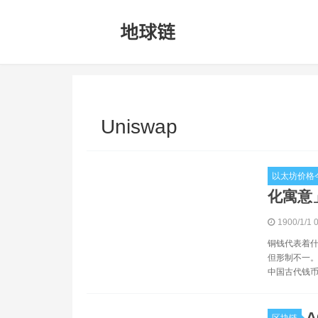
Uniswap
以太坊价格
化寓意
1900/1/1 
铜钱代表着什
但形制不一。
中国古代钱币
A