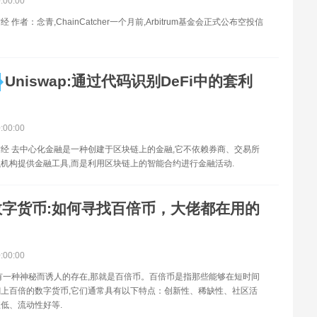
0:00:00
 作者：念青,ChainCatcher一个月前,Arbitrum基金会正式公布空投信
Uniswap:通过代码识别DeFi中的套利
0:00:00
经 去中心化金融是一种创建于区块链上的金融,它不依赖券商、交易所
机构提供金融工具,而是利用区块链上的智能合约进行金融活动.
数字货币:如何寻找百倍币，大佬都在用的
0:00:00
有一种神秘而诱人的存在,那就是百倍币。百倍币是指那些能够在短时间
上百倍的数字货币,它们通常具有以下特点：创新性、稀缺性、社区活
低、流动性好等.