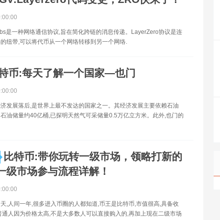
0:00:00
roLabs是一种网络通信协议,旨在简化跨链的消息传递。LayerZero协议是连
的纽带,可以将代币从一个网络转移到另一个网络.
特币:每天了解一个国家—也门
0:00:00
济发展落后,是世界上最不发达的国家之一。其经济发展主要依赖石油
石油储量约40亿桶,已探明天然气可采储量0.5万亿立方米。此外,也门的
比特币:带你玩转一级市场，领略打新的
一级市场参与流程详解！
0:00:00
天,人间一年,很多进入币圈的人都知道,币王是比特币,市值很高,具备收
普通人因为价格太高,不是大多数人可以直接购入的,再加上现在二级市场