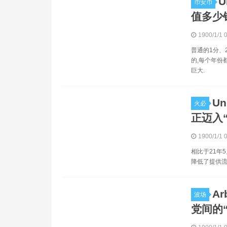
币安币
值多少
1900/1/1 
普通的1分、
的,每个年份
巨大.
Un
火必
正迈入
1900/1/1 
相比于21年
降低了提供流
A
波场
党间的