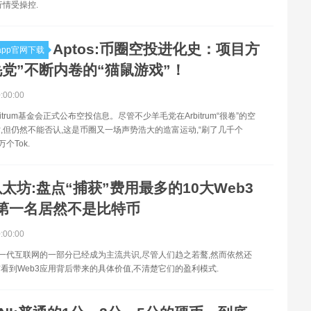
行情受操控.
Aptos:币圈空投进化史：项目方
pp官网下载
毛党”不断内卷的“猫鼠游戏”！
0:00:00
bitrum基金会正式公布空投信息。尽管不少羊毛党在Arbitrum“很卷”的空
,但仍然不能否认,这是币圈又一场声势浩大的造富运动,“刷了几千个
个Tok.
太坊:盘点“捕获”费用最多的10大Web3
第一名居然不是比特币
0:00:00
下一代互联网的一部分已经成为主流共识,尽管人们趋之若鹜,然而依然还
看到Web3应用背后带来的具体价值,不清楚它们的盈利模式.