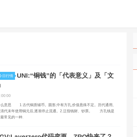
UNI:“铜钱”的「代表意义」及「文
今日行情
」
0:00:00
么意思 1.古代铜质辅币。圆形,中有方孔,价值悬殊不定。历代通用,
清代末年使用铜元后,逐渐停止流通。2.泛指钱财、钞票。 方孔钱是
最常见的一种.
GV:Layerzero代码变更，ZRO快来了？