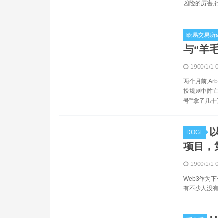
凶险的厉害,
欧易交易所a
与“羊
1900/1/1 
两个月前,Ar
投规则中阵亡
号”“拿了几十万
以
DOGE
项目，
1900/1/1 
Web3作为
有不少人没有