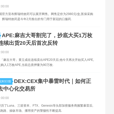
0:00:00
,中国官方宣布辉瑞特效药可以展开网售。网售定价为2980元/盒,医保采购
/盒。辉瑞特效药是今年2月推出的专门用于新冠的口服药.
APE:麻吉大哥割完了，抄底大买1万枚
！连续出货20天后首次反转
0:00:00
「麻吉大哥」黄立成在连续卖出APE20天后,他今天再次开始买入APE,
美元购入1万枚APE,当前总质押量为90万枚.
DEX:CEX集中暴雷时代｜如何正
实时行情
去中心化交易所
0:00:00
历了Luna、三箭资本、FTX、Genesis等头部加密服务商频繁暴雷后,
跑路、操纵市场、挪用资产的警惕性不断提高.