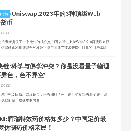
Uniswap:2023年的3种顶级Web
今日行情
密货币
0:00:00
革命为投资者提供了一个绝佳的机会,他们可以通过支持Web3.0加密硬币来获
,这些硬币利用智能合约和数字资产等新兴技术来提供非凡的用户体验.
块链:科学与佛学冲突？你是没看量子物理
不异色，色不异空”
0:00:00
观》中,爱因斯坦曾经说过：宗教和科学并不是只能敌对的,他们是可以
来说他们是一枚硬币的两面.
UNI:辉瑞特效药价格知多少？中国定价最
度仿制药价格亲民！