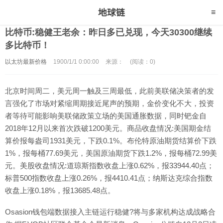
比特币:稳健王老余：昨日多已兑现，今天30300继续
多比特币！
以太坊最新价格
1900/1/1 0:00:00
来源：
(阅读：0)
北京时间周二，美元周一触及三周最低，此前美联储决策者的发
言强化了市场对紧缩周期接近尾声的预期，金价变化不大，投资
者等待可能影响美联储政策立场的美国通胀数据，同时钯金自
2018年12月以来首次跌破1200美元。商品收盘情况:美国期金结
算价报每盎司1931美元，下跌0.1%。布伦特原油期货结算价下跌
1%，报每桶77.69美元，美国原油期货下跌1.2%，报每桶72.99美
元。美股收盘情况:道琼斯指数收盘上涨0.62%，报33944.40点；
标普500指数收盘上涨0.26%，报4410.41点；纳斯达克综合指数
收盘上涨0.18%，报13685.48点。
Osasion钱包端数据接入主链运行稳健?将与多家机构达成战略合