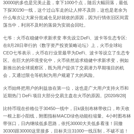
30000的多也是完美止盈，拿下1000个点，随后大幅回落，最低
下探30190一线，这个过山车走的让人猝不及防，这也是老余为
什么每次让大家分批减仓见好就收的原因，因为行情依旧区间震
荡当中，利润不及时的落袋为安就会回吐。
七爷：火币在稳健中求新求变 率先设立DeFi、波卡等生态专区:
在8月28日举行的《数字资产投资策略论坛》上，火币全球站
CEO七爷表示，火币在行业里最早为DeFi、波卡等设立了生态专
区。在巨大的环境变化中，火币依然追求稳健中求新求变，例如
新推出的全球观察区，既为用户提供了交易潜力早期项目的机
会，又通过限仓等机制为用户规避了大的风险。
火币始终把用户的利益放在第一位，这也是广大用户支持火币和
近期热门 DeFi 项目大部分交易主盘在火币的原因。[2020/8/28]
比特币现在价格位于30450一线中，日k级别布林带收口，昨天收
一根上影小阳线，附图指标MACD绿色动能柱缩量。4小时图布林
带张口，日内继续低多思路，依托30000大关低多看涨！回撤
30300跟30000这里接多，目标关注31000一线压制，不破不追！