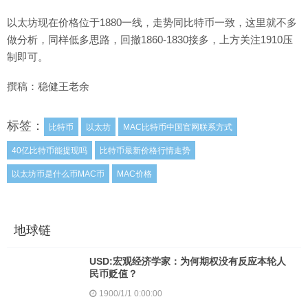
以太坊现在价格位于1880一线，走势同比特币一致，这里就不多
做分析，同样低多思路，回撤1860-1830接多，上方关注1910压
制即可。
撰稿：稳健王老余
标签：
比特币
以太坊
MAC比特币中国官网联系方式
40亿比特币能提现吗
比特币最新价格行情走势
以太坊币是什么币MAC币
MAC价格
地球链
USD:宏观经济学家：为何期权没有反应本轮人
民币贬值？
1900/1/1 0:00:00