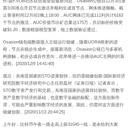
作:据F.VOB社区联合基金会最新消息，Osasion公链自12月3日凌
晨3:00准点开启节点激活并顺利生成首节点，网体推进顺畅。截
止香港时间12月8日晚上18:00，AUC网体已完成111列共计6163
个节点的激活，AUC价值币出矿总量达175万，共识标的价格突
破$1.20，数据根据模型复算，链上数据验证通过。
Osasion钱包端数据接入主链运行稳健，随着UORA映射的进
程，节点在稳步生成中。据最新消息，Osasion公链已与多家机
构接触，初步达成合作意向，此举将进一步推动AUC主网的封装
进程。[2020/12/9 14:41:40]
观点：东南亚国家的STO进展较快，但仍需稳健创新:国际新经济
研究院数字经济研究中心主任郑磊对《证券日报》记者表示，
STO数字资产发行和交易，东南亚国家的进展得比较快。而数字
资产是数字经济的基础，也是数字金融的标配，这方面创新停
滞，可能会严重影响数字经济的发展。因此，仍需对这方面进行
稳健创新。[2020/11/13 20:44:25]
上午好，比特币午夜一路走高上探31045一线，老余给到大家