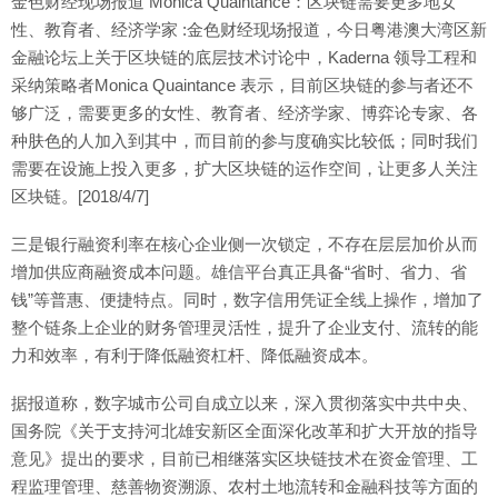
金色财经现场报道 Monica Quaintance：区块链需要更多地女
性、教育者、经济学家 :金色财经现场报道，今日粤港澳大湾区新
金融论坛上关于区块链的底层技术讨论中，Kaderna 领导工程和
采纳策略者Monica Quaintance 表示，目前区块链的参与者还不
够广泛，需要更多的女性、教育者、经济学家、博弈论专家、各
种肤色的人加入到其中，而目前的参与度确实比较低；同时我们
需要在设施上投入更多，扩大区块链的运作空间，让更多人关注
区块链。[2018/4/7]
三是银行融资利率在核心企业侧一次锁定，不存在层层加价从而
增加供应商融资成本问题。雄信平台真正具备“省时、省力、省
钱”等普惠、便捷特点。同时，数字信用凭证全线上操作，增加了
整个链条上企业的财务管理灵活性，提升了企业支付、流转的能
力和效率，有利于降低融资杠杆、降低融资成本。
据报道称，数字城市公司自成立以来，深入贯彻落实中共中央、
国务院《关于支持河北雄安新区全面深化改革和扩大开放的指导
意见》提出的要求，目前已相继落实区块链技术在资金管理、工
程监理管理、慈善物资溯源、农村土地流转和金融科技等方面的